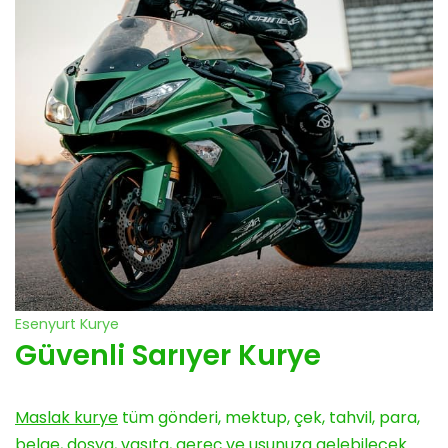
Esenyurt Kurye
Güvenli Sarıyer Kurye
Maslak kurye
tüm gönderi, mektup, çek, tahvil, para,
belge, dosya, vasıta, gereç ve usunuza gelebilecek