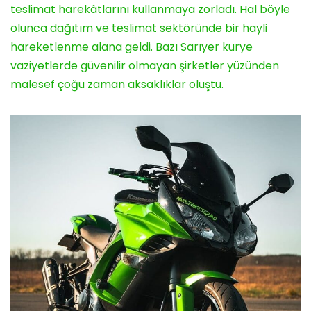
teslimat harekâtlarını kullanmaya zorladı. Hal böyle
olunca dağıtım ve teslimat sektöründe bir hayli
hareketlenme alana geldi. Bazı Sarıyer kurye
vaziyetlerde güvenilir olmayan şirketler yüzünden
malesef çoğu zaman aksaklıklar oluştu.