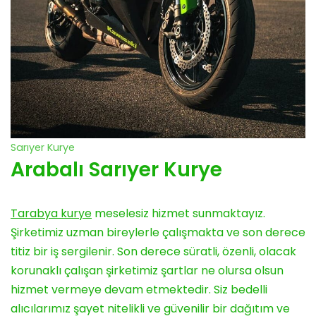
Sarıyer Kurye
Arabalı Sarıyer Kurye
Tarabya kurye
meselesiz hizmet sunmaktayız.
Şirketimiz uzman bireylerle çalışmakta ve son derece
titiz bir iş sergilenir. Son derece süratli, özenli, olacak
korunaklı çalışan şirketimiz şartlar ne olursa olsun
hizmet vermeye devam etmektedir. Siz bedelli
alıcılarımız şayet nitelikli ve güvenilir bir dağıtım ve