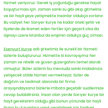
hizmet veriyoruz. Gerek iş yoğunluğu gerekse hayat
koşuşturması için zaman sanki su gibi akıp gitmekte
ve bir hayli şeye yetişmekte insanlar oldukça zorlanır.
Bu vaziyet her Sarıyer kurye ne kadar öteki şehir ve
ilçelerde de ikamet eden fertler için geçerli olsa da
aşinayı üzere İstanbul da erişimin oldukça güç olması.
Esenyurt kurye
adlı şirketimiz ile sürekli bir hizmeti
sizlerle buluştururuz. Hizmette ki kavrayışımız her
zaman ve nitelik ve güven güzergahını temel alarak
olmuştur. Bizler sizlerin bu mevzuda sanki imdadınıza
yetişecek stilde hizmet vermekteyiz. Sizler de
dağıtım ve teslimat alanında bir firma
arayışındaysanız bizlerle irtibata geçebilir suallerinize
cevap bulabilirsiniz. İnsan olan yerde Sarıyer kurye bir
hayli gereksinim olduğu gibi bunun yönünde bir hayli
firma bu lüzumlara yanıt verebilmek için faaliyet